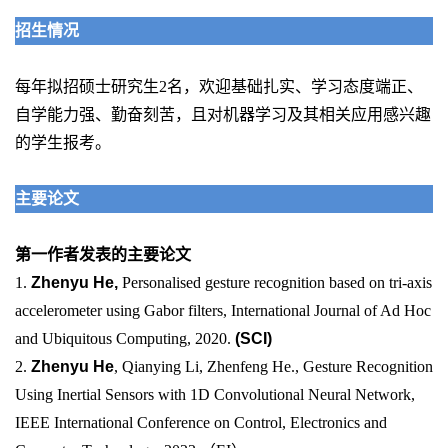
招生情况
每年拟招硕士研究生2名，欢迎基础扎实、学习态度端正、
自学能力强、勤奋刻苦，且对机器学习及其相关应用感兴趣
的学生报考。
主要论文
第一作者发表的主要论文
1.
Zhenyu He,
Personalised gesture recognition based on tri-axis
accelerometer using Gabor filters, International Journal of Ad Hoc
and Ubiquitous Computing, 2020.
(SCI)
2.
Zhenyu He
, Qianying Li, Zhenfeng He., Gesture Recognition
Using Inertial Sensors with 1D Convolutional Neural Network,
IEEE International Conference on Control, Electronics and