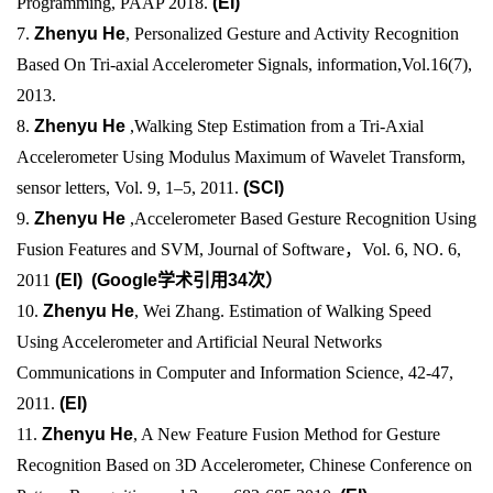
Programming, PAAP 2018.
(EI)
7.
Z
henyu He
, Personalized Gesture and Activity Recognition
Based On Tri-axial Accelerometer Signals, information,Vol.16(7),
2013.
8.
Zhenyu He
,Walking Step Estimation from a Tri-Axial
Accelerometer Using Modulus Maximum of Wavelet Transform,
sensor letters, Vol. 9, 1–5, 2011.
(SCI)
9.
Zhenyu He
,Accelerometer Based Gesture Recognition Using
Fusion Features and SVM, Journal of Software，Vol. 6, NO. 6,
2011
(EI) (Google学术引用34次）
10.
Zhenyu He
, Wei Zhang. Estimation of Walking Speed
Using Accelerometer and Artificial Neural Networks
Communications in Computer and Information Science, 42-47,
2011.
(EI)
11.
Zhenyu He
, A New Feature Fusion Method for Gesture
Recognition Based on 3D Accelerometer, Chinese Conference on