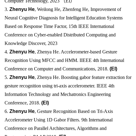
Computer Technology, 2023 （EI）
3.
Z
henyu He
, Weilong He, Zhenfeng He, Improvement of
Neural Cognitive Diagnosis for Intelligent Education Systems
Based on Response Time Factor, 15th IEEE International
Conference on Cyber-enabled Distributed Computing and
Knowledge Discover, 2023
4.
Zhenyu He
, Zhenya He. Accelerometer-based Gesture
Recognition Using MFCC and HMM. IIEEE 4th International
Conference on Computer and Communications, 2018.
(EI)
5.
Zhenyu He
, Zhenya He. Boosting gabor feature extraction for
gesture recognition using tri-axis accelerometer. IEEE 4th
Information Technology and Mechatronics Engineering
Conference, 2018.
(EI)
6.
Zhenyu He
, Gesture Recognition Based on Tri-Axis
Accelerometer Using 1D Gabor Filters. 9th International
Conference on Parallel Architectures, Algorithms and