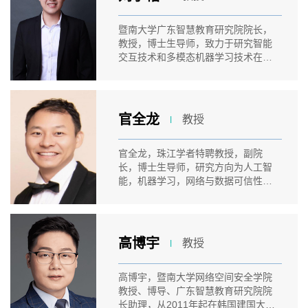
暨南大学广东智慧教育研究院院长，
教授，博士生导师，致力于研究智能
交互技术和多模态机器学习技术在教
育场...
官全龙
教授
l
官全龙，珠江学者特聘教授，副院
长，博士生导师，研究方向为人工智
能，机器学习，网络与数据可信性，
智慧教...
高博宇
教授
l
高博宇，暨南大学网络空间安全学院
教授、博导、广东智慧教育研究院院
长助理，从2011年起在韩国建国大学