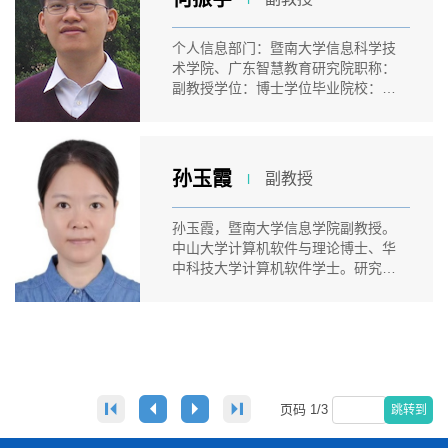
个人信息部门：暨南大学信息科学技
术学院、广东智慧教育研究院职称：
副教授学位：博士学位毕业院校：华
南理...
孙玉霞
副教授
l
孙玉霞，暨南大学信息学院副教授。
中山大学计算机软件与理论博士、华
中科技大学计算机软件学士。研究方
向包...
页码
1
/
3
跳转到