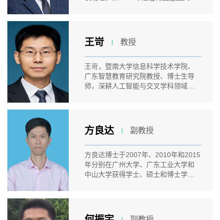
DCRC...
王岢
教授
l
王岢，暨南大学信息科学技术学院、
广东智慧教育研究院教授、博士生导
师，深耕人工智能与交叉学科领域二
十余...
方良达
副教授
l
方良达博士于2007年、2010年和2015
年分别在广州大学、广东工业大学和
中山大学获得学士、硕士和博士学
位。博...
何振宇
副教授
l