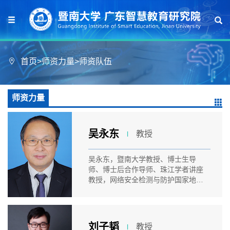
首页
>
师资力量
>
师资队伍
师资力量
吴永东
教授
l
吴永东，暨南大学教授、博士生导
师、博士后合作导师、珠江学者讲座
教授，网络安全检测与防护国家地方
联合工...
刘子韬
教授
l