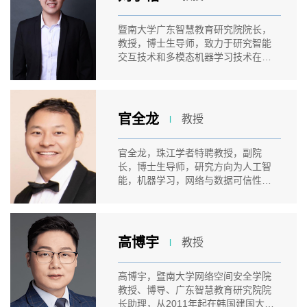
暨南大学广东智慧教育研究院院长，
教授，博士生导师，致力于研究智能
交互技术和多模态机器学习技术在教
育场...
官全龙
教授
l
官全龙，珠江学者特聘教授，副院
长，博士生导师，研究方向为人工智
能，机器学习，网络与数据可信性，
智慧教...
高博宇
教授
l
高博宇，暨南大学网络空间安全学院
教授、博导、广东智慧教育研究院院
长助理，从2011年起在韩国建国大学