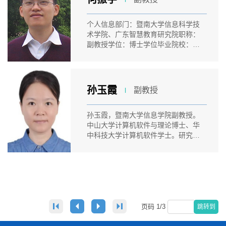
个人信息部门：暨南大学信息科学技
术学院、广东智慧教育研究院职称：
副教授学位：博士学位毕业院校：华
南理...
孙玉霞
副教授
l
孙玉霞，暨南大学信息学院副教授。
中山大学计算机软件与理论博士、华
中科技大学计算机软件学士。研究方
向包...
页码
1
/
3
跳转到