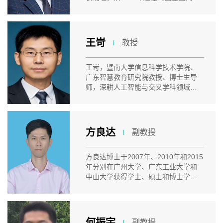
DCRC...
王岢
教授
l
王岢，暨南大学信息科学技术学院、
广东智慧教育研究院教授、博士生导
师，深耕人工智能与交叉学科领域二
十余...
方良达
副教授
l
方良达博士于2007年、2010年和2015
年分别在广州大学、广东工业大学和
中山大学获得学士、硕士和博士学
位。博...
何振宇
副教授
l