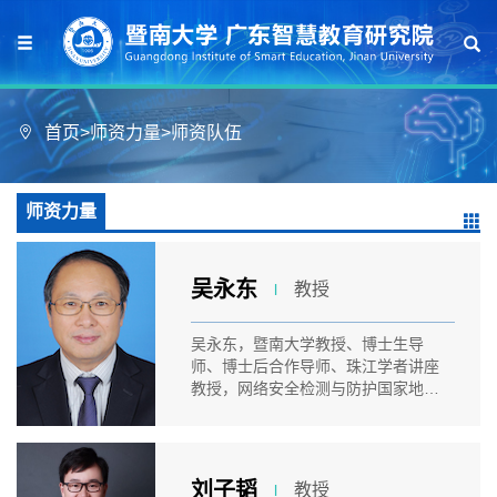
首页
>
师资力量
>
师资队伍
师资力量
吴永东
教授
l
吴永东，暨南大学教授、博士生导
师、博士后合作导师、珠江学者讲座
教授，网络安全检测与防护国家地方
联合工...
刘子韬
教授
l